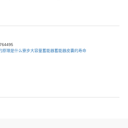
64495
的原理是什么
寮步大容量蓄能器
蓄能器皮囊的寿命