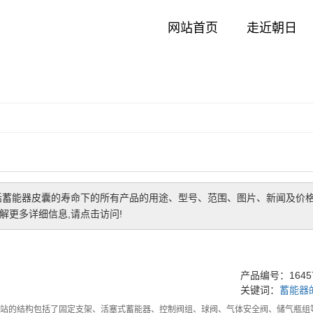
网站首页
走近朝日
括
蓄能器皮囊的寿命
下的所有产品的用途、型号、范围、图片、新闻及价
更多详细信息,请点击访问!
产品编号：16457
关键词：
蓄能器
的结构包括了固定支架、活塞式蓄能器、控制阀组、球阀、气体安全阀、储气瓶组等