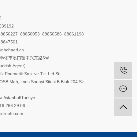
杰
39192
850227 88850053 88850586 88861198
8847501
bchaori.cn
省奉化市溪口镇中兴东路6号
ish Agent）
lik Pnomatik San. ve Tic. Ltd.Sti.
SB Mah, imes Sanayi Sitesi B Blok 204 Sk.
e/istanbul/Turkiye
16 266 29 06
idroefe.com