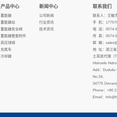
产品中心
新闻中心
联系我们
蓄能器
公司新闻
联系人：王敏
蓄能器站
行业资讯
手 机：177570
蓄能器安全阀
技术资讯
电 话：0574-88
蓄能器整套附件
传 真：0574-8
高压球阀
邮 箱：sales@n
充氮车
地 址：浙江
冷却器
土耳其代理（Turk
Hidroefe Hidro
Add：Dudullu O
No:34,
34775 Ümraniy
Phone：+90 2
Email：info@h